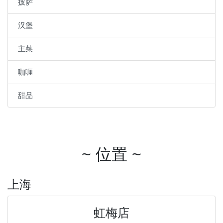
披萨
汉堡
主菜
咖喱
甜品
~ 位置 ~
上海
虹梅店